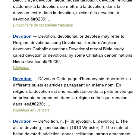
Dieu. Vraye devotion. tiede, fausse devotion. devotion refroidie.
s adonner à la devotion. se mettre à la devotion, dans la
devotion. estre dans la devotion, exciter à la devotion, à
devotion.&#8230; …
Dictionnaire de l'Académie française
Devotion
— Devotion, devotional, or devotee may refer to:
4
Religion: devotional song Devotional literature Anglican
devotions Catholic devotions Devotional medal Bible study
called devotion or devotional by some Christian denominations
Hindu devotional&#8230; …
Wikipedia
Devotion
— Dévotion Cette page d’homonymie répertorie les
5
différents sujets et articles partageant un même nom. En
religion, la dévotion est une manifestation de la piété privée qui
se présente notamment, dans la religion catholique romaine,
dans les&#8230; …
Wikipédia en Français
Devotion
— De*vo tion, n. [F. d[ e]votion, L. devotio.] 1. The
6
act of devoting; consecration. [1913 Webster] 2. The state of
being devoted; addiction; eager inclination; strong attachment