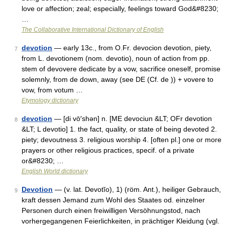
love or affection; zeal; especially, feelings toward God&#8230;
…
The Collaborative International Dictionary of English
devotion
— early 13c., from O.Fr. devocion devotion, piety,
7
from L. devotionem (nom. devotio), noun of action from pp.
stem of devovere dedicate by a vow, sacrifice oneself, promise
solemnly, from de down, away (see DE (Cf. de )) + vovere to
vow, from votum …
Etymology dictionary
devotion
— [di vō′shən] n. [ME devociun &LT; OFr devotion
8
&LT; L devotio] 1. the fact, quality, or state of being devoted 2.
piety; devoutness 3. religious worship 4. [often pl.] one or more
prayers or other religious practices, specif. of a private
or&#8230; …
English World dictionary
Devotion
— (v. lat. Devotĭo), 1) (röm. Ant.), heiliger Gebrauch,
9
kraft dessen Jemand zum Wohl des Staates od. einzelner
Personen durch einen freiwilligen Versöhnungstod, nach
vorhergegangenen Feierlichkeiten, in prächtiger Kleidung (vgl.