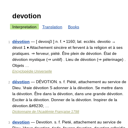
devotion
Interpretation
Translation
Books
dévotion
— [ devosjɔ̃ ] n. f. • 1160; lat. ecclés. devotio →
1
dévot 1 ♦ Attachement sincère et fervent à la religion et à ses
pratiques. ⇒ ferveur, piété. Être plein de dévotion. État de
dévotion mystique (⇒ unitif) . Lieu de dévotion (⇒ pèlerinage) .
Objets …
Encyclopédie Universelle
dévotion
— DÉVOTION. s. f. Piété, attachement au service de
2
Dieu. Vraie dévotion S adonner à la dévotion. Se mettre dans
la dévotion. Être dans la dévotion, dans une grande dévotion.
Exciter à la dévotion. Donner de la dévotion. Inspirer de la
dévotion.&#8230; …
Dictionnaire de l'Académie Française 1798
devotion
— Devotion. s. f. Pieté, attachement au service de
3