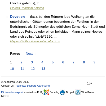
Cinctus gabinus), z …
Pierer's Universal-Lexikon
Devotion
— (lat.), bei den Römern jede Weihung an die
10
unterirdischen Götter, denen besonders der Feldherr in der
Bedrängnis als Sühnopfer des göttlichen Zorns Heer, Stadt und
Land des Feindes oder einen beliebigen Mann seines Heeres
oder sich selbst (wie&#8230; …
Meyers Großes Konversations-Lexikon
Pages
Next
→
1
2
3
4
5
6
7
8
9
10
11
12
13
© Academic, 2000-2026
18+
Contact us:
Technical Support
,
Advertising
Dictionaries export
, created on PHP,
Joomla,
Drupal,
WordPress,
MODx.