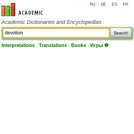
RU
DE
ES
FR
en-academic.com
Academic Dictionaries and Encyclopedias
Search!
Interpretations
Translations
Books
Игры ⚽